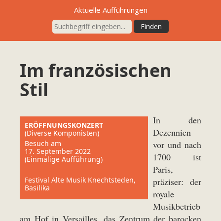
Aktuelle Aufführungen
Im französischen
Stil
In den
ERÖFFNUNGSKONZERT
Dezennien
(Diverse Komponisten)
Besuch am
vor und nach
17. September 2022
1700 ist
(Einmalige Aufführung)
Paris,
Festival Alte Musik Knechtsteden,
präziser: der
Basilika
royale
Musikbetrieb
am Hof in Versailles, das Zentrum der barocken