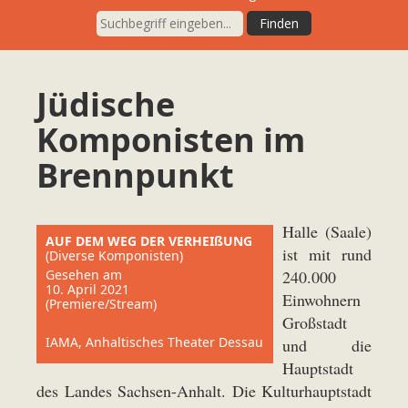
Jüdische
Komponisten im
Brennpunkt
Halle (Saale)
AUF DEM WEG DER VERHEIßUNG
ist mit rund
(Diverse Komponisten)
Gesehen am
240.000
10. April 2021
Einwohnern
(Premiere/Stream)
Großstadt
IAMA, Anhaltisches Theater Dessau
und die
Hauptstadt
des Landes Sachsen-Anhalt. Die Kulturhauptstadt