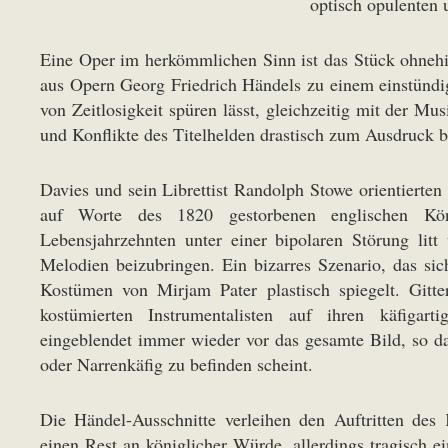
optisch opulenten 
Eine Oper im herkömmlichen Sinn ist das Stück ohnehi
aus Opern Georg Friedrich Händels zu einem einstündi
von Zeitlosigkeit spüren lässt, gleichzeitig mit der 
und Konflikte des Titelhelden drastisch zum Ausdruck b
Davies und sein Librettist Randolph Stowe orientierten 
auf Worte des 1820 gestorbenen englischen Kön
Lebensjahrzehnten unter einer bipolaren Störung lit
Melodien beizubringen. Ein bizarres Szenario, das s
Kostümen von Mirjam Pater plastisch spiegelt. Gitt
kostümierten Instrumentalisten auf ihren käfigar
eingeblendet immer wieder vor das gesamte Bild, so da
oder Narrenkäfig zu befinden scheint.
Die Händel-Ausschnitte verleihen den Auftritten des
einen Rest an königlicher Würde, allerdings tragisch 