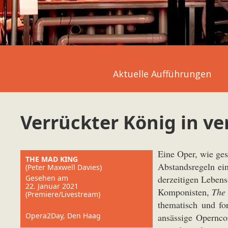
Aktuelle Aufführungen
Verrückter König in ve
Eine Oper, wie ges
THE MAD KING
Abstandsregeln ein
(Peter Maxwell Davies)
Gesehen am
derzeitigen Lebens
22. Januar 2021
Komponisten,
The
(Premiere/Livestream)
thematisch und fo
Opera2Day, Den Haag
ansässige Opernco