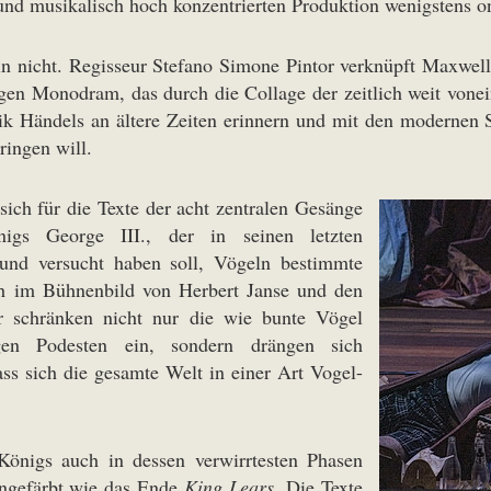
und musikalisch hoch konzentrierten Produktion wenigstens o
n nicht. Regisseur Stefano Simone Pintor verknüpft Maxwel
gen Monodram, das durch die Collage der zeitlich weit vonei
Musik Händels an ältere Zeiten erinnern und mit den moderne
ringen will.
sich für die Texte der acht zentralen Gesänge
igs George III., der in seinen letzten
t und versucht haben soll, Vögeln bestimmte
ich im Bühnenbild von Herbert Janse und den
er schränken nicht nur die wie bunte Vögel
tigen Podesten ein, sondern drängen sich
ss sich die gesamte Welt in einer Art Vogel-
 Königs auch in dessen verwirrtesten Phasen
eingefärbt wie das Ende
King Lears
. Die Texte