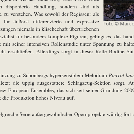
ch disponierte Handlung, sondern sind als
 zu verstehen. Was sowohl der Regisseur als
für äußerst differenzierte und expressive
Foto ©
Marco
tzungen niemals in klischeehaft übertriebenen
ezialist für besonders komplexe Figuren, gelingt es, das ha
mit seiner intensiven Rollenstudie unter Spannung zu halt
cht erschließen. Allerdings sorgt in dieser Rolle Bodine Suto
Ergänzung zu Schönbergs hypersensiblem Melodram
Pierrot lun
uletzt die üppig ausgestattete Schlagzeug-Sektion sorgt. 
w European Ensembles, das sich seit seiner Gründung 2009 
t die Produktion hohes Niveau auf.
olgreiche Serie außergewöhnlicher Opernprojekte würdig fort