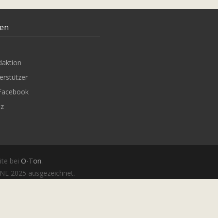
ten
daktion
erstützer
Facebook
tz
ite bei
O-Ton
.
E 2025 ausgezeichnet.