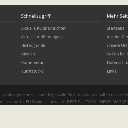
Schnellzugriff
Mehr Sei
Aktuelle Kurznachrichten
Startseite
Aktuelle Aufführungen
Aus der Re
Hintergründe
Unsere Unt
Medien
O-Ton bei 
Kommentar
Datenschu
Kunststücke
Links
t anders gekennzeichnet, liegen alle Rechte an den Inhalten dieser Se
richtenportal EU Business news als BEST CULTURAL NEWS MAGAZIN