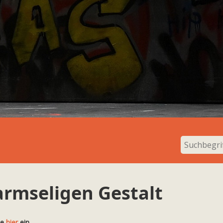
armseligen Gestalt
te
hier
ein.