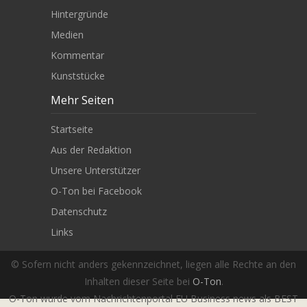
Hintergründe
Medien
Kommentar
Kunststücke
Mehr Seiten
Startseite
Aus der Redaktion
Unsere Unterstützer
O-Ton bei Facebook
Datenschutz
Links
© Sofern nicht anders gekennzeichnet, liegen alle Rechte an den
Inhalten dieser Seite bei
O-Ton
.
O-Ton wurde vom Nachrichtenportal EU Business news als BEST