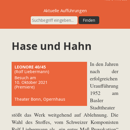
Aktuelle Aufführungen
Hase und Hahn
In den Jahren
LEONORE 40/45
nach der
(Rolf Liebermann)
Besuch am
erfolgreichen
10. Oktober 2021
Uraufführung
(Premiere)
1952 am
Theater Bonn, Opernhaus
Basler
Stadttheater
stößt das Werk weitgehend auf Ablehnung. Die
Wahl des Stoffes, vom Schweizer Komponisten
Rolf Liebermann als „ein gutes Maß Provokation“