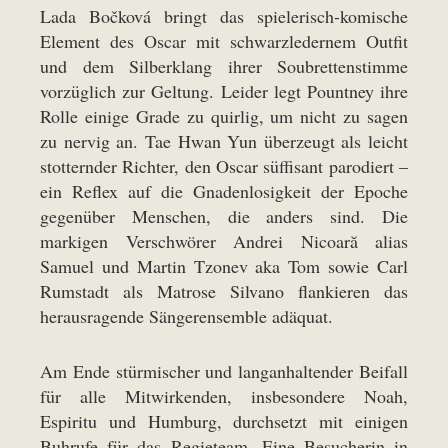
Lada Bočková bringt das spielerisch-komische
Element des Oscar mit schwarzledernem Outfit
und dem Silberklang ihrer Soubrettenstimme
vorzüglich zur Geltung. Leider legt Pountney ihre
Rolle einige Grade zu quirlig, um nicht zu sagen
zu nervig an. Tae Hwan Yun überzeugt als leicht
stotternder Richter, den Oscar süffisant parodiert –
ein Reflex auf die Gnadenlosigkeit der Epoche
gegenüber Menschen, die anders sind. Die
markigen Verschwörer Andrei Nicoară alias
Samuel und Martin Tzonev aka Tom sowie Carl
Rumstadt als Matrose Silvano flankieren das
herausragende Sängerensemble adäquat.
Am Ende stürmischer und langanhaltender Beifall
für alle Mitwirkenden, insbesondere Noah,
Espiritu und Humburg, durchsetzt mit einigen
Buhrufe für das Regieteam. Eine Besucherin in