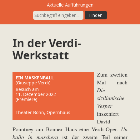
Aktuelle Aufführungen
In der Verdi-
Werkstatt
Zum zweiten
EIN MASKENBALL
Mal nach
(Giuseppe Verdi)
Besuch am
Die
11. Dezember 2022
sizilianische
(Premiere)
Vesper
Theater Bonn, Opernhaus
inszeniert
David
Pountney am Bonner Haus eine Verdi-Oper.
Un
ballo in maschera
ist der zweite Teil seiner