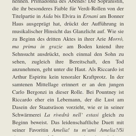
nennen. Primadonna des Abends! Die Sopranistin,
die ihr besonderes Faible für Verdi-Rollen von der
Titelpartie in
Aida
bis Elvira in
Ernani
am Bonner
Haus ausgeprägt hat, drückt der Aufführung in
musikalischer Hinsicht das Glanzlicht auf. Wie sie
zu Beginn des dritten Aktes in ihrer Arie
Morrò,
ma prima in grazie
am Boden kniend ihre
Sehnsucht ausdrückt, noch einmal den Sohn zu
sehen, zugleich ihre Bereitschaft, den Tod
anzunehmen, geht unter die Haut. Als Riccardo ist
Arthur Espiritu kein tenoraler Kraftprotz. In der
samtenen Mittellage erinnert er an den jungen
Carlo Bergonzi in dieser Rolle. Bei Pountney ist
Riccardo eher ein Lebemann, der die Lust am
Dasein der Staatsräson vorzieht, wie er in seiner
Schwärmerei
La rivedrà nell‘ estasi
gleich zu
Beginn beweist. Das leidenschaftliche Duett mit
seiner Favoritin
Amelia! tu m‘ami Amelia?/Si