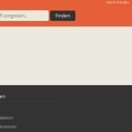
Foto © Thilo Beu
ten
daktion
erstützer