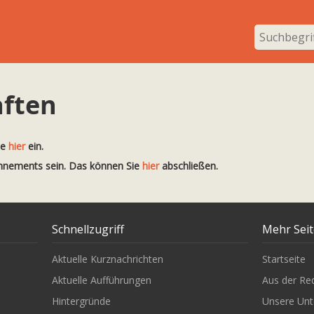
aften
te
hier
ein.
onnements sein. Das können Sie
hier
abschließen.
Schnellzugriff
Mehr Sei
Aktuelle Kurznachrichten
Startseite
Aktuelle Aufführungen
Aus der Re
Hintergründe
Unsere Unt