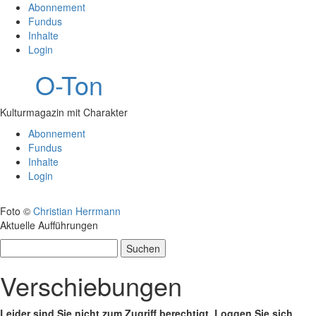
Abonnement
Fundus
Inhalte
Login
O-Ton
Kulturmagazin mit Charakter
Abonnement
Fundus
Inhalte
Login
Foto ©
Christian Herrmann
Aktuelle Aufführungen
Suchen
nach:
Verschiebungen
Leider sind Sie nicht zum Zugriff berechtigt. Loggen Sie sich