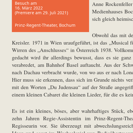
Besuch am
Anne Rockenfeller 
16. März 2022
Medienhauses Boch
(Premiere am 29. Juli 2021)
sich gleich heimis
Prinz-Regent-Theater, Bochum
Obwohl das mit de
Kreisler. 1971 in Wien uraufgeführt, ist das „Musical 
Wirren des „Anschlusses“ in Österreich 1938. Vollkomm
gedacht wird ihr allerdings bewusst, dass es sie ganz 
verabredet, am Bahnhof Basel auftaucht. Aus der Schwe
nach Dachau verbracht wurde, von wo aus er nach Lond
Hier muss sie erkennen, dass sich im Grunde nichts verä
mit den Worten „Du Judensau“ auf der Straße angegriff
einem kleinen Cabaret die kleinen Lieder, für die es ke
Es ist ein kleines, böses, aber wahrhaftiges Stück, eb
zehn Jahren Regie-Assistentin im Prinz-Regent-Thea
Regisseurin vor. Sie überzeugt mit abwechslungsreich