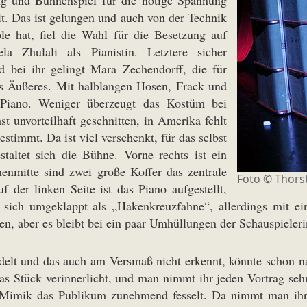
ng und Bühnenspiel für die nötige Spannung
t. Das ist gelungen und auch von der Technik
le hat, fiel die Wahl für die Besetzung auf
a Zhulali als Pianistin. Letztere sicher
d bei ihr gelingt Mara Zechendorff, die für
es Äußeres. Mit halblangen Hosen, Frack und
n Piano. Weniger überzeugt das Kostüm bei
t unvorteilhaft geschnitten, in Amerika fehlt
timmt. Da ist viel verschenkt, für das selbst
staltet sich die Bühne. Vorne rechts ist ein
enmitte sind zwei große Koffer das zentrale
Foto © Thors
der linken Seite ist das Piano aufgestellt,
e sich umgeklappt als „Hakenkreuzfahne“, allerdings mit e
n, aber es bleibt bei ein paar Umhüllungen der Schauspieleri
ndelt und das auch am Versmaß nicht erkennt, könnte schon n
ie das Stück verinnerlicht, und man nimmt ihr jeden Vortrag se
 Mimik das Publikum zunehmend fesselt. Da nimmt man ihr