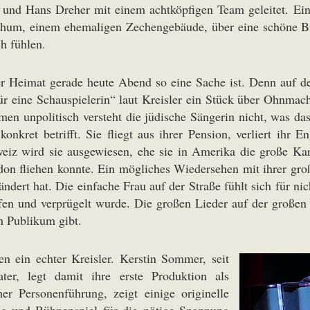
und Hans Dreher mit einem achtköpfigen Team geleitet. Ein k
um, einem ehemaligen Zechengebäude, über eine schöne Bü
ch fühlen.
r Heimat gerade heute Abend so eine Sache ist. Denn auf
für eine Schauspielerin“ laut Kreisler ein Stück über Ohnmach
en unpolitisch versteht die jüdische Sängerin nicht, was das
konkret betrifft. Sie fliegt aus ihrer Pension, verliert ihr
iz wird sie ausgewiesen, ehe sie in Amerika die große Karr
on fliehen konnte. Ein mögliches Wiedersehen mit ihrer groß
ndert hat. Die einfache Frau auf der Straße fühlt sich für ni
en und verprügelt wurde. Die großen Lieder auf der großen 
in Publikum gibt.
en ein echter Kreisler. Kerstin Sommer, seit
ter, legt damit ihre erste Produktion als
er Personenführung, zeigt einige originelle