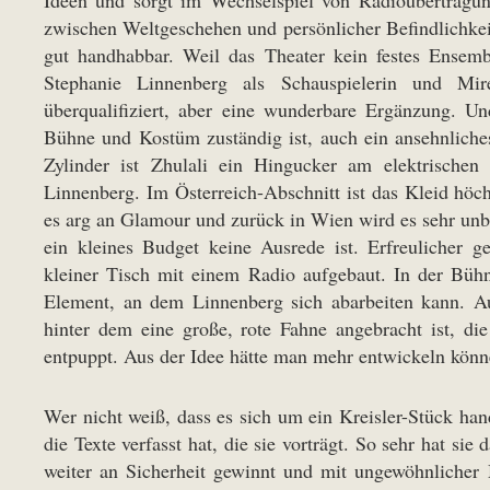
Ideen und sorgt im Wechselspiel von Radioübertragu
zwischen Weltgeschehen und persönlicher Befindlichkei
gut handhabbar. Weil das Theater kein festes Ensemb
Stephanie Linnenberg als Schauspielerin und Mirel
überqualifiziert, aber eine wunderbare Ergänzung. Un
Bühne und Kostüm zuständig ist, auch ein ansehnlich
Zylinder ist Zhulali ein Hingucker am elektrische
Linnenberg. Im Österreich-Abschnitt ist das Kleid höchs
es arg an Glamour und zurück in Wien wird es sehr unbes
ein kleines Budget keine Ausrede ist. Erfreulicher ge
kleiner Tisch mit einem Radio aufgebaut. In der Bühn
Element, an dem Linnenberg sich abarbeiten kann. Auf 
hinter dem eine große, rote Fahne angebracht ist, di
entpuppt. Aus der Idee hätte man mehr entwickeln könne
Wer nicht weiß, dass es sich um ein Kreisler-Stück ha
die Texte verfasst hat, die sie vorträgt. So sehr hat s
weiter an Sicherheit gewinnt und mit ungewöhnlicher