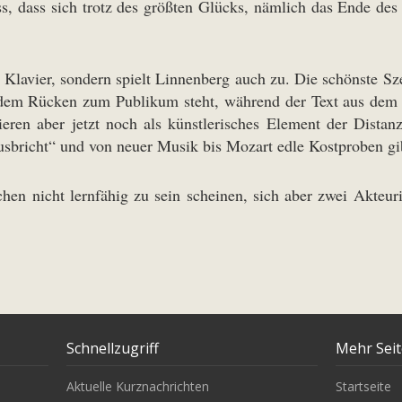
s, dass sich trotz des größten Glücks, nämlich das Ende des
Klavier, sondern spielt Linnenberg auch zu. Die schönste Szen
it dem Rücken zum Publikum steht, während der Text aus dem
eren aber jetzt noch als künstlerisches Element der Distanz
usbricht“ und von neuer Musik bis Mozart edle Kostproben gi
en nicht lernfähig zu sein scheinen, sich aber zwei Akteur
Schnellzugriff
Mehr Sei
Aktuelle Kurznachrichten
Startseite