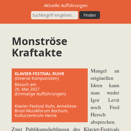
Aktuelle Aufführungen
Monströse
Kraftakte
Mangel an
KLAVIER-FESTIVAL RUHR
originellen
(Diverse Komponisten)
Besuch am
Ideen kann
26. Mai 2027
man weder
(Einmalige Aufführungen)
Igor Levit
Klavier-Festival Ruhr, Anneliese-
noch Fred
Brost-Musikforum Bochum,
Hersch
Kulturzentrum Herne
absprechen.
Zwei Publikumslieblingen des Klavier-Festivals