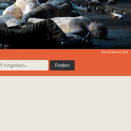
Foto ©
Bettina Stöß