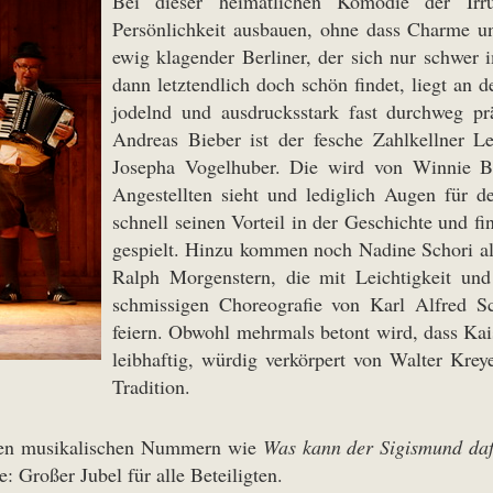
Bei dieser heimatlichen Komödie der Irr
Persönlichkeit ausbauen, ohne dass Charme un
ewig klagender Berliner, der sich nur schwer 
dann letztendlich doch schön findet, liegt an 
jodelnd und ausdrucksstark fast durchweg p
Andreas Bieber ist der fesche Zahlkellner Le
Josepha Vogelhuber. Die wird von Winnie Bö
Angestellten sieht und lediglich Augen für de
schnell seinen Vorteil in der Geschichte und fi
gespielt. Hinzu kommen noch Nadine Schori al
Ralph Morgenstern, die mit Leichtigkeit u
schmissigen Choreografie von Karl Alfred S
feiern. Obwohl mehrmals betont wird, dass Kais
leibhaftig, würdig verkörpert von Walter Kre
Tradition.
nten musikalischen Nummern wie
Was kann der Sigismund dafü
 Großer Jubel für alle Beteiligten.