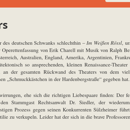
rs
er des deutschen Schwanks schlechthin –
Im Weißen Rössl
, u
r Operettenfassung von Erik Charell mit Musik von Ralph Be
terreich, Australien, England, Amerika, Argentinien, Frankr
itektonisch so ansprechenden, kleinen Renaissance-Theater
ion an der gesamten Rückwand des Theaters von dem viel
men „Schmuckkästchen in der Hardenbergstraße“ gegeben hat.
rwirrungen, ehe sich die richtigen Liebespaare finden: Der f
n den Stammgast Rechtsanwalt Dr. Siedler, der wiederum
lästigen Prozess gegen seinen Konkurrenten Sülzheimer führ
lie zu verkupeln. Leider hat der sich in die brave Professore