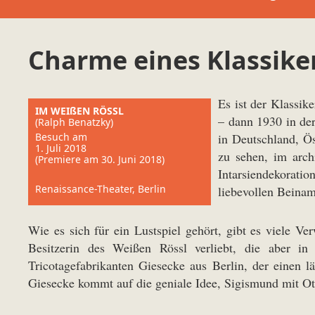
Charme eines Klassike
Es ist der Klassik
IM WEIßEN RÖSSL
– dann 1930 in de
(Ralph Benatzky)
Besuch am
in Deutschland, Ös
1. Juli 2018
zu sehen, im arch
(Premiere am 30. Juni 2018)
Intarsiendekorat
Renaissance-Theater, Berlin
liebevollen Beina
Wie es sich für ein Lustspiel gehört, gibt es viele Ve
Besitzerin des Weißen Rössl verliebt, die aber i
Tricotagefabrikanten Giesecke aus Berlin, der einen 
Giesecke kommt auf die geniale Idee, Sigismund mit Otti