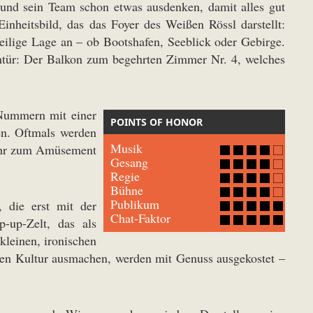
 und sein Team schon etwas ausdenken, damit alles gut
Einheitsbild, das das Foyer des Weißen Rössl darstellt:
weilige Lage an – ob Bootshafen, Seeblick oder Gebirge.
ehtür: Der Balkon zum begehrten Zimmer Nr. 4, welches
 Nummern mit einer
POINTS OF HONOR
en. Oftmals werden
Musik
sehr zum Amüsement
Gesang
Regie
Bühne
Publikum
, die erst mit der
Chat-Faktor
-up-Zelt, das als
kleinen, ironischen
chen Kultur ausmachen, werden mit Genuss ausgekostet –