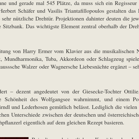
hne und gerade mal 545 Plätze, da muss sich ein Regisseur
Herbert Schäfer und Vasilis Triantafillopoulos gestalten das 
e sehr nützliche Drehtür. Projektionen dahinter deuten die je
e Sitzbank. Das wichtigste Element zentral oberhalb der Dr
Leitung von Harry Ermer vom Klavier aus die musikalischen
tt, Mundharmonika, Tuba, Akkordeon oder Schlagzeug spiel
trausssche Walzer oder Wagnersche Liebesnächte ergänzt – 
ert – dezent angedeutet von der Giesecke-Tochter Ottilie
he Schönheit des Wolfgangsee wahrnimmt, und einem Pop
Dirndl und Lederhosen gemütlich belässt. Lediglich die vielen 
rischen Unterschiede zwischen der deutschen und österreichis
hpflanzerl eigentlich auf dem gleichen Rezept basieren.