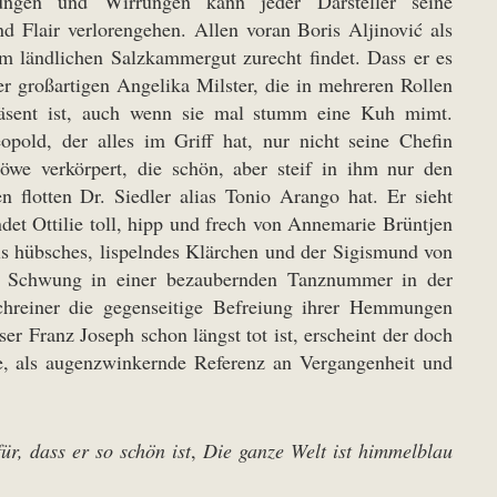
ungen und Wirrungen kann jeder Darsteller seine
d Flair verlorengehen. Allen voran Boris Aljinović als
im ländlichen Salzkammergut zurecht findet. Dass er es
der großartigen Angelika Milster, die in mehreren Rollen
räsent ist, auch wenn sie mal stumm eine Kuh mimt.
opold, der alles im Griff hat, nur nicht seine Chefin
we verkörpert, die schön, aber steif in ihm nur den
n flotten Dr. Siedler alias Tonio Arango hat. Er sieht
ndet Ottilie toll, hipp und frech von Annemarie Brüntjen
s hübsches, lispelndes Klärchen und der Sigismund von
nd Schwung in einer bezaubernden Tanznummer in der
chreiner die gegenseitige Befreiung ihrer Hemmungen
er Franz Joseph schon längst tot ist, erscheint der doch
ye, als augenzwinkernde Referenz an Vergangenheit und
r, dass er so schön ist
,
Die ganze Welt ist himmelblau