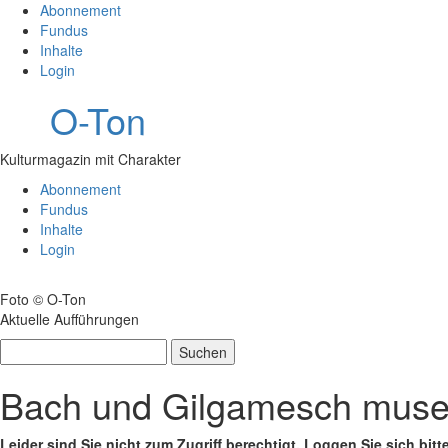
Abonnement
Fundus
Inhalte
Login
O-Ton
Kulturmagazin mit Charakter
Abonnement
Fundus
Inhalte
Login
Foto © O-Ton
Aktuelle Aufführungen
Suchen
nach:
Bach und Gilgamesch muse
Leider sind Sie nicht zum Zugriff berechtigt. Loggen Sie sich bitt