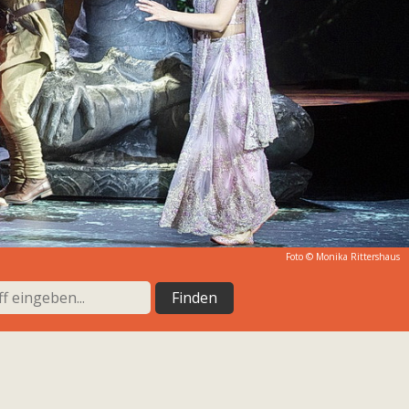
Foto ©
Monika Rittershaus