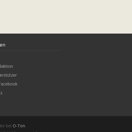
ten
daktion
erstützer
Facebook
tz
ite bei
O-Ton
.