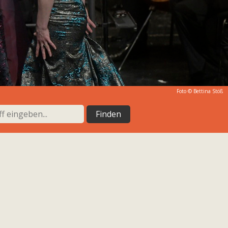
Foto ©
Bettina Stöß