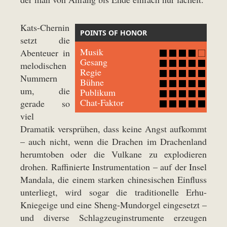
Kats-Chernin
POINTS OF HONOR
setzt die
Musik
Abenteuer in
Gesang
melodischen
Regie
Nummern
Bühne
um, die
Publikum
Chat-Faktor
gerade so
viel
Dramatik versprühen, dass keine Angst aufkommt
– auch nicht, wenn die Drachen im Drachenland
herumtoben oder die Vulkane zu explodieren
drohen. Raffinierte Instrumentation – auf der Insel
Mandala, die einem starken chinesischen Einfluss
unterliegt, wird sogar die traditionelle Erhu-
Kniegeige und eine Sheng-Mundorgel eingesetzt –
und diverse Schlagzeuginstrumente erzeugen