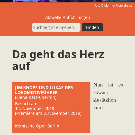
Foto ©
Monika Rittershaus
Aktuelle Aufführungen
Da geht das Herz
auf
Nun ist es
JIM KNOPF UND LUKAS DER
soweit.
LOKOMOTIVFÜHRER
(Elena Kats-Chernin)
Zusätzlich
Besuch am
zum
14. November 2019
(Premiere am 3. November 2019)
Komische Oper Berlin