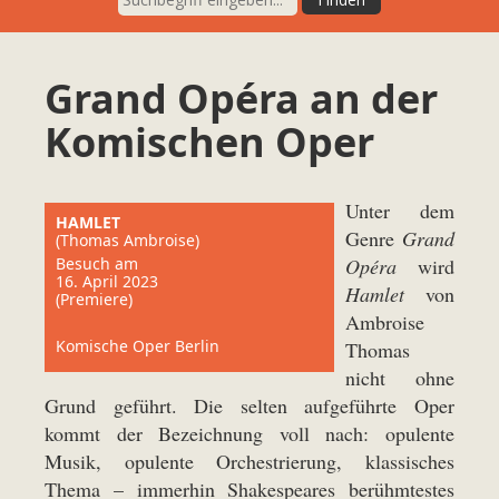
Grand Opéra an der
Komischen Oper
Unter dem
HAMLET
Genre
Grand
(Thomas Ambroise)
Besuch am
Opéra
wird
16. April 2023
Hamlet
von
(Premiere)
Ambroise
Komische Oper Berlin
Thomas
nicht ohne
Grund geführt. Die selten aufgeführte Oper
kommt der Bezeichnung voll nach: opulente
Musik, opulente Orchestrierung, klassisches
Thema – immerhin Shakespeares berühmtestes