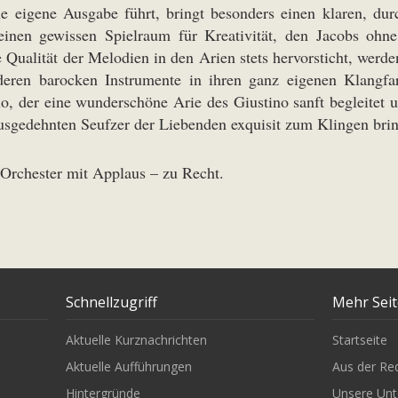
e eigene Ausgabe führt, bringt besonders einen klaren, durc
 einen gewissen Spielraum für Kreativität, den Jacobs ohne 
alität der Melodien in den Arien stets hervorsticht, werden
eren barocken Instrumente in ihren ganz eigenen Klangfa
o, der eine wunderschöne Arie des Giustino sanft begleitet u
ausgedehnten Seufzer der Liebenden exquisit zum Klingen bri
 Orchester mit Applaus – zu Recht.
Schnellzugriff
Mehr Sei
Aktuelle Kurznachrichten
Startseite
Aktuelle Aufführungen
Aus der Re
Hintergründe
Unsere Unt