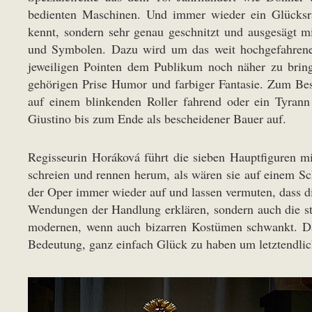
bedienten Maschinen. Und immer wieder ein Glücksra
kennt, sondern sehr genau geschnitzt und ausgesägt m
und Symbolen. Dazu wird um das weit hochgefahrene 
jeweiligen Pointen dem Publikum noch näher zu brin
gehörigen Prise Humor und farbiger Fantasie. Zum Bes
auf einem blinkenden Roller fahrend oder ein Tyrann
Giustino bis zum Ende als bescheidener Bauer auf.
Regisseurin Horáková führt die sieben Hauptfiguren m
schreien und rennen herum, als wären sie auf einem Sc
der Oper immer wieder auf und lassen vermuten, dass di
Wendungen der Handlung erklären, sondern auch die sti
modernen, wenn auch bizarren Kostümen schwankt. Das 
Bedeutung, ganz einfach Glück zu haben um letztendlic