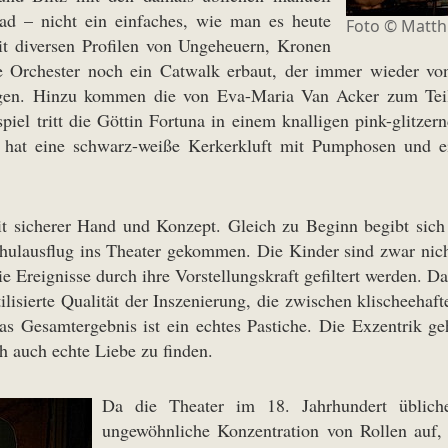
d – nicht ein einfaches, wie man es heute
Foto ©
Matth
it diversen Profilen von Ungeheuern, Kronen
Orchester noch ein Catwalk erbaut, der immer wieder von
gen. Hinzu kommen die von Eva-Maria Van Acker zum Teil 
piel tritt die Göttin Fortuna in einem knalligen pink-glitz
 hat eine schwarz-weiße Kerkerkluft mit Pumphosen und e
it sicherer Hand und Konzept. Gleich zu Beginn begibt sich
hulausflug ins Theater gekommen. Die Kinder sind zwar nich
e Ereignisse durch ihre Vorstellungskraft gefiltert werden. 
lisierte Qualität der Inszenierung, die zwischen klischeehaf
Gesamtergebnis ist ein echtes Pastiche. Die Exzentrik gehö
h auch echte Liebe zu finden.
Da die Theater im 18. Jahrhundert übliche
ungewöhnliche Konzentration von Rollen auf,