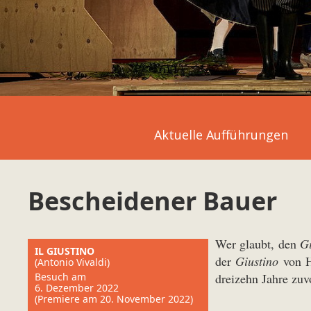
Aktuelle Aufführungen
Bescheidener Bauer
Wer glaubt, den
Gi
IL GIUSTINO
der
Giustino
von Hä
(Antonio Vivaldi)
Besuch am
dreizehn Jahre zuv
6. Dezember 2022
(Premiere am 20. November 2022)