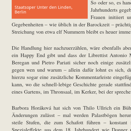
So oder so, es han
Staatsoper Unter den Linden,
Jahrhunderts gegeb
Berlin
Frauen initiiert 
Gegebenheiten – wie üblich in der Barockzeit – prächt
Streichung von etwa elf Nummern bleibt es heuer immer
Die Handlung hier nachzuerzählen, wäre ebenfalls aben
ein Happy End gibt und dass der Librettist Antonio 
Beregan und Pietro Pariati sicher noch einige zusä
gegen wen und warum – allein dafür lohnt es sich, d
hierzu sogar eine zusätzliche Kommentarleiste eingefüg
kann, wo die schnell-lebige Geschichte gerade stattfin
eines Gartens, im Thronsaal, im Kerker, bei der sprech
Barbora Horáková hat sich von Thilo Ullrich ein Büh
Änderungen zulässt – mal werden Palastbögen herunt
steile Stufen, die zum Schafott führen – konstant 
Spezialeffekte aus dem 18. Jahrhundert wie Donner 