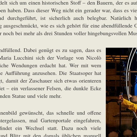
delt sich um einen historischen Stoff – den Bauern, der es a
en haben. Dass dieser Weg nicht ein gerader war, dass es vi
und durchgeführt, ist sicherlich auch belegbar. Natürlich
ig ausgeschmückt, wie es sich gehört für eine abendfüllende 
 noch bei mehr als drei Stunden voller hingebungsvollen Mus
dfüllend. Dabei genügt es zu sagen, dass es
Maria Lucchini sich der Vorlage von Nicolò
tzliche Wendungen erdacht hat. Wer mit wem
ie Aufführung anzusehen. Die Staatsoper hat
t, damit der Zuschauer sich etwas orienteren
det – ein verlassener Felsen, die dunkle Ecke
enden Statue und viele mehr.
nenbild gewünscht, das schnelle und offene
ergelassen, mal Gartenportale eingefahren,
findet ein Wechsel statt. Dazu noch viele
und Blitz mit den damals üblichen manuell