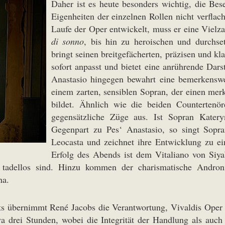
Daher ist es heute besonders wichtig, die Bes
Eigenheiten der einzelnen Rollen nicht verflach
Laufe der Oper entwickelt, muss er eine Vielza
di sonno
, bis hin zu heroischen und durchs
bringt seinen breitgefächerten, präzisen und kl
sofort anpasst und bietet eine anrührende Dars
Anastasio hingegen bewahrt eine bemerkenswe
einem zarten, sensiblen Sopran, der einen me
bildet. Ähnlich wie die beiden Countertenö
gegensätzliche Züge aus. Ist Sopran Kater
Gegenpart zu Pes‘ Anastasio, so singt Sopra
Leocasta und zeichnet ihre Entwicklung zu ei
Erfolg des Abends ist dem Vitaliano von Siy
it tadellos sind. Hinzu kommen der charismatische Andro
na.
rts übernimmt René Jacobs die Verantwortung, Vivaldis Oper n
a drei Stunden, wobei die Integrität der Handlung als auc