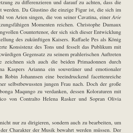
etzung zu differenzieren und darauf zu achten, dass die
t werden. Da Giustino die einzige Figur ist, die sich im
hl von Arien singen, die von seiner Cavatina, einer
Arie
etzungsfähigen Momenten reichen. Christophe Dumaux
angvollen Countertenor, der sich sich dieser Entwicklung
tellung des zukünftigen Kaisers. Raffaele Pes als König
rte Konsistenz des Tons und fesselt das Publikum mit
rkwürdigen Gegensatz zu seinem prahlerischen Auftreten
re zeichnen sich auch die beiden Primadonnen durch
yna Kaspers Arianna ein souveräner und emotionaler
n Robin Johannsen eine beeindruckend facettenreiche
ner selbstbewussten jungen Frau nach. Doch der große
abonga Maqungo zu verdanken, dessen Koloraturen mit
nico von Contralto Helena Rasker und Sopran Olivia
icht nur zu dirigieren, sondern auch zu bearbeiten, um
h der Charakter der Musik bewahrt werden müssen. Der