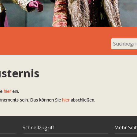
sternis
te
hier
ein.
onnements sein. Das können Sie
hier
abschließen.
Schnellzugriff
Mehr Sei