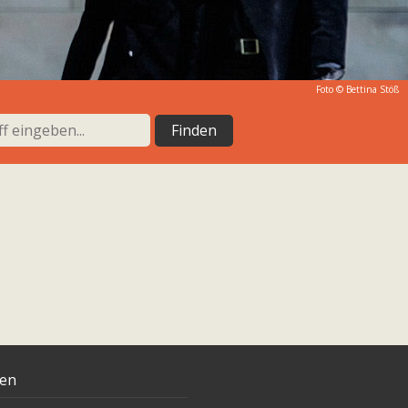
Foto ©
Bettina Stöß
ten