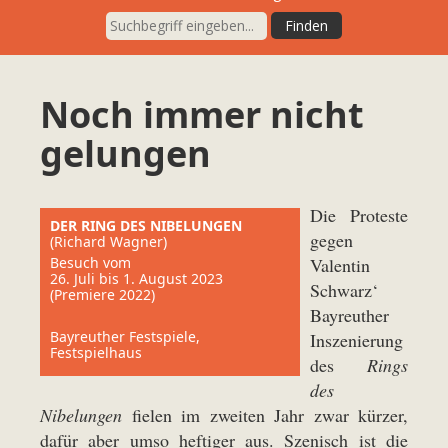
Noch immer nicht
gelungen
Die Proteste
DER RING DES NIBELUNGEN
gegen
(Richard Wagner)
Besuch vom
Valentin
26. Juli bis 1. August 2023
Schwarz‘
(Premiere 2022)
Bayreuther
Bayreuther Festspiele,
Inszenierung
Festspielhaus
des
Rings
des
Nibelungen
fielen im zweiten Jahr zwar kürzer,
dafür aber umso heftiger aus. Szenisch ist die