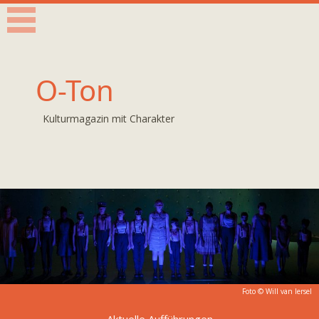
O-Ton
Kulturmagazin mit Charakter
Foto © Will van Iersel
Aktuelle Aufführungen