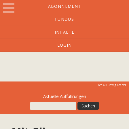
ABONNEMENT
FUNDUS
O-Ton
INHALTE
LOGIN
Kulturmagazin mit Charakter
Foto © Ludwig Koerfer
Aktuelle Aufführungen