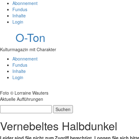
Abonnement
Fundus
Inhalte
Login
O-Ton
Kulturmagazin mit Charakter
Abonnement
Fundus
Inhalte
Login
Foto © Lorraine Wauters
Aktuelle Aufführungen
Suchen
nach:
Vernebeltes Halbdunkel
Leider sind Sie nicht zum Zugriff berechtigt. Loggen Sie sich bitt