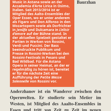
Baurzhan
Music in Astana sowie an der
Accademia d’Arte Lirica in Osimo,
Italien. Seit 2013/2014 ist er
Mitglied des Aalto-Ensembles der
Oper Essen, wo er unter anderem
als Figaro und Don Alfonso in den
Mozartopern sowie als Dorfrichter
in
Jenůfa
und Dulcamara in
L’elisir
d‘amore
auf der Bühne stand. In
der aktuellen Spielzeit gestaltet er
Partien in Werken von Rossini,
Verdi und Puccini. Der Bass
beeindruckte Publikum und
Presse in Rossini-Werken bei den
Rossini-Festivals in Pesaro und
Bad Wildbad. Für die Astana
Opera in seiner Heimat, an der er
regelmäßig zu hören ist, bereitet
er für die nächste Zeit eine
Aufführung der
Petite Messe
Solennelle
von Rossini vor.
Anderzhanov ist ein Wanderer zwischen den
Opernwelten. Er studierte sein Metier im
Westen, ist Mitglied des Aaalto-Ensembles in
Essen und tritt von Zeit zu Zeit im neuen