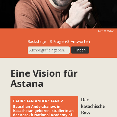
Foto © O-Ton
Backstage - 3 Fragen/3 Antworten
Eine Vision für
Astana
Der
BAURZHAN ANDERZHANOV
kasachische
Baurzhan Anderzhanov, in
Kasachstan geboren, studierte an
Bass
der Kazakh National Academy of