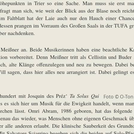
öhepunkten in Trier so eine Sache. Man muss sie erst mal
fragt man sich, wie weit der Blick aus der Blase noch reich
 im Faltblatt hat der Laie auch nur den Hauch einer Chan
dessen prangen im Vorraum des Großen Saals in der TUFA groß
ber nachdenken.
 Meißner an. Beide Musikerinnen haben eine beachtliche Kar
tion vorbereitet. Denn Meißner tritt als Cellistin und Bud
h, alte Klänge offenzulegen und neu zu bewegen. Dabei b
l sagen, dass hier alles neu arrangiert ist. Dabei gelingt es
rhundert mit Josquin des Préz‘
Tu Solus Qui
Foto © O-Ton
s es sich hier um Musik für die Ewigkeit handelt, wenn man 
orchen lässt. Omri Abram, 1986 geboren, hat das folgend
genau das wieder, was Menschen ohne eigenen Geschmack über
r alle anderen erlaubt. Die klinische Sauberkeit des Grund
Mit Salvatore Sciarrino begeben sich die beiden auf Solo-Pf