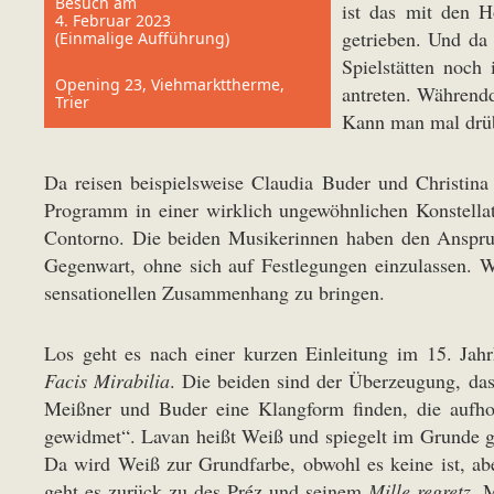
Besuch am
ist das mit den H
4. Februar 2023
getrieben. Und da 
(Einmalige Aufführung)
Spielstätten noch
Opening 23, Viehmarkttherme,
antreten. Während
Trier
Kann man mal drü
Da reisen beispielsweise Claudia Buder und Christina
Programm in einer wirklich ungewöhnlichen Konstella
Contorno. Die beiden Musikerinnen haben den Anspruc
Gegenwart, ohne sich auf Festlegungen einzulassen. Wil
sensationellen Zusammenhang zu bringen.
Los geht es nach einer kurzen Einleitung im 15. Jah
Facis Mirabilia
. Die beiden sind der Überzeugung, das
Meißner und Buder eine Klangform finden, die aufh
gewidmet“. Lavan heißt Weiß und spiegelt im Grunde 
Da wird Weiß zur Grundfarbe, obwohl es keine ist, abe
geht es zurück zu des Préz und seinem
Mille regretz
. 