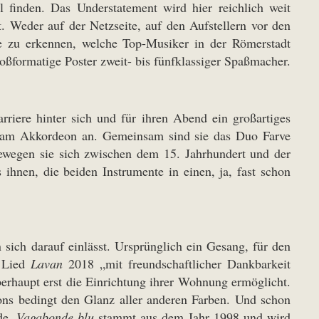
 finden. Das Understatement wird hier reichlich weit
t. Weder auf der Netzseite, auf den Aufstellern vor den
ce zu erkennen, welche Top-Musiker in der Römerstadt
formatige Poster zweit- bis fünfklassiger Spaßmacher.
riere hinter sich und für ihren Abend ein großartiges
er am Akkordeon an. Gemeinsam sind sie das Duo Farve
ewegen sie sich zwischen dem 15. Jahrhundert und der
 ihnen, die beiden Instrumente in einen, ja, fast schon
sich darauf einlässt. Ursprünglich ein Gesang, für den
e Lied
Lavan
2018 „mit freundschaftlicher Dankbarkeit
haupt erst die Einrichtung ihrer Wohnung ermöglicht.
tons bedingt den Glanz aller anderen Farben. Und schon
ade.
Vagabonde blu
stammt aus dem Jahr 1998 und wird