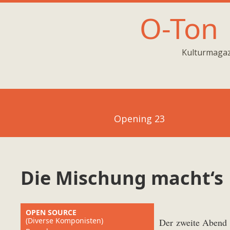
O-Ton
Kulturmagaz
Opening 23
Die Mischung macht‘s
OPEN SOURCE
(Diverse Komponisten)
Der zweite Abend d