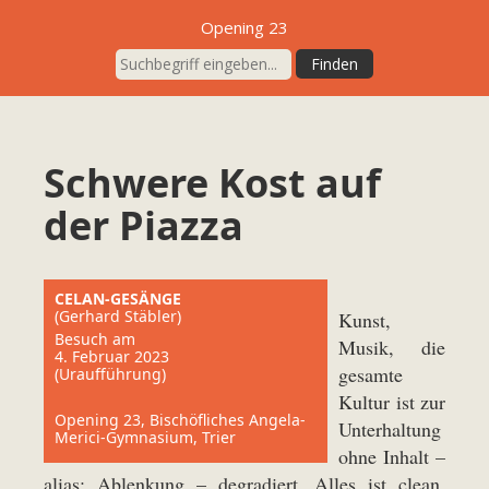
Opening 23
Schwere Kost auf
der Piazza
CELAN-GESÄNGE
(Gerhard Stäbler)
Kunst,
Besuch am
Musik, die
4. Februar 2023
gesamte
(Uraufführung)
Kultur ist zur
Opening 23, Bischöfliches Angela-
Unterhaltung
Merici-Gymnasium, Trier
ohne Inhalt –
alias: Ablenkung – degradiert. Alles ist clean,