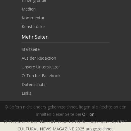
Hintergründe
Medien
Kommentar
Kunststücke
Mehr Seiten
Startseite
Aus der Redaktion
Unsere Unterstützer
O-Ton bei Facebook
Datenschutz
Links
© Sofern nicht anders gekennzeichnet, liegen alle Rechte an den
Inhalten dieser Seite bei
O-Ton
.
O-Ton wurde vom Nachrichtenportal EU Business news als BEST
CULTURAL NEWS MAGAZINE 2025 ausgezeichnet.