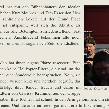
kel hat mit den Bühnenbauern den idealen
ig haben Kurt Meißner und Tim Esser den Lkw
 zahlreichen Lokale auf der Grand Place
ist entspannt, weil sich die Akustik als
für alle Beteiligten zufriedenstellend. Fast
echen. Anschließend bekommen alle noch
n und es ist sogar noch Zeit, die Eisdielen
Man hat ihnen eigens Plätze reserviert. Eine
nen keine Helikopter-Eltern, die rund um das
al eine Sonderrolle beanspruchen. Nein, sie
inder werden kurz und herzlich begrüßt, das
 Erfolge ihrer Kinder freuen und daran im
Foto © O-Ton
 Eltern von Clarissa Krummel aus der Gruppe
ie haben ihre Tochter mal schnell in den Arm genommen, um si
freuen. Und die anderen treten gar nicht erst in Erscheinung