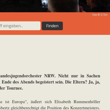
Foto © O-Ton
Landesjugendorchester NRW. Nicht nur in Sachen
nde des Abends begeistert sein. Die Eltern? Ja, ja,
der Tournee.
se ist Europa“, äußert sich Elisabeth Rummenhöller
bertz gleichberechtigt die Position des Konzertmeisters.