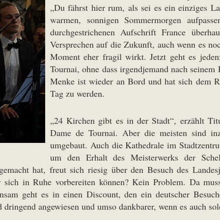
„Du fährst hier rum, als sei es ein einziges 
warmen, sonnigen Sommermorgen aufpassen
durchgestrichenen Aufschrift France überh
Versprechen auf die Zukunft, auch wenn es noc
Moment eher fragil wirkt. Jetzt geht es jede
Tournai, ohne dass irgendjemand nach seinem 
Menke ist wieder an Bord und hat sich dem Re
Tag zu werden.
„24 Kirchen gibt es in der Stadt“, erzählt Ti
Dame de Tournai. Aber die meisten sind in
umgebaut. Auch die Kathedrale im Stadtzentrum
um den Erhalt des Meisterwerks der Schel
emacht hat, freut sich riesig über den Besuch des Landesj
er sich in Ruhe vorbereiten können? Kein Problem. Da mu
sam geht es in einen Discount, den ein deutscher Besuche
nd dringend angewiesen und umso dankbarer, wenn es auch so