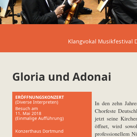
Klangvokal Musikfestival
Gloria und Adonai
ERÖFFNUNGSKONZERT
(Diverse Interpreten)
In den zehn Jahre
Besuch am
Chorfeste Deutsch
11. Mai 2018
jetzt seine Kirch
(Einmalige Aufführung)
öffnet, wird sowo
Konzerthaus Dortmund
professionellem Ni