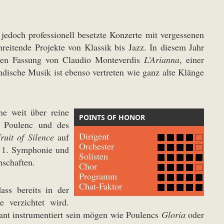
edoch professionell besetzte Konzerte mit vergessenen
itende Projekte von Klassik bis Jazz. In diesem Jahr
rten Fassung von Claudio Monteverdis
L’Arianna
, einer
ndische Musik ist ebenso vertreten wie ganz alte Klänge
ne weit über reine
POINTS OF HONOR
s Poulenc und des
Dirigent
ruit of Silence
auf
Orchester
r 1. Symphonie und
Solisten
nschaften.
Chor
Programm
Chat-Faktor
dass bereits in der
e verzichtet wird.
ant instrumentiert sein mögen wie Poulencs
Gloria
oder