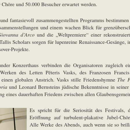
 Chöre und 50.000 Besucher erwartet werden.
und fantasievoll zusammengestellten Programms bestimmen j
ammenstellungen und einem wachen Blick für grenzüberschre
Giovanna d’Arco
und die „Weltpremiere“ einer rekonstruie
 Tallis Scholars sorgen für lupenreine Renaissance-Gesänge, i
over-Projekte.
nder Konzerthaus verbinden die Organisatoren zugleich ei
 Werken des Letten Pēteris Vasks, des Franzosen Franci
einen globalen Anstrich. Vasks stille Friedenshymne
The F
oria
und Leonard Bernsteins jüdische Bekenntnisse in seine
ung eines dauerhaften Friedens zwischen allen Glaubensgemei
Es spricht für die Seriosität des Festivals, 
Eröffnung auf turbulent-plakative Jubel-Chör
Alle Werke des Abends, auch wenn sie so brill