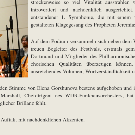
streckenweise so viel Vitalität ausstrahlen
introvertiert und nachdenklich ausgerichte
entstandener 1. Symphonie, die mit einem v
gestalteten Klagegesang des Propheten Jeremias
Auf dem Podium versammeln sich neben dem W
treuen Begleiter des Festivals, erstmals g
Dortmund und Mitglieder des Philharmonischen
chorischen Qualitäten überzeugen können
ausreichendes Volumen, Wortverständlichkeit un
enden Stimme von Elena Gorshunova bestens aufgehoben und 
rshall, Chefdirigent des WDR-Funkhausorchesters, hat d
glicher Brillanz fehlt.
en Auftakt mit nachdenklichen Akzenten.