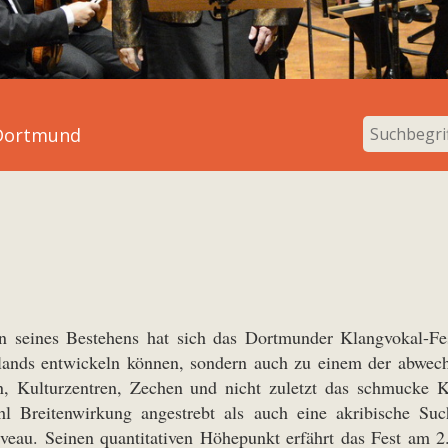
 Dortmund
n seines Bestehens hat sich das Dortmunder Klangvokal-Fes
lands entwickeln können, sondern auch zu einem der abwech
en, Kulturzentren, Zechen und nicht zuletzt das schmucke 
hl Breitenwirkung angestrebt als auch eine akribische Su
veau. Seinen quantitativen Höhepunkt erfährt das Fest am 2