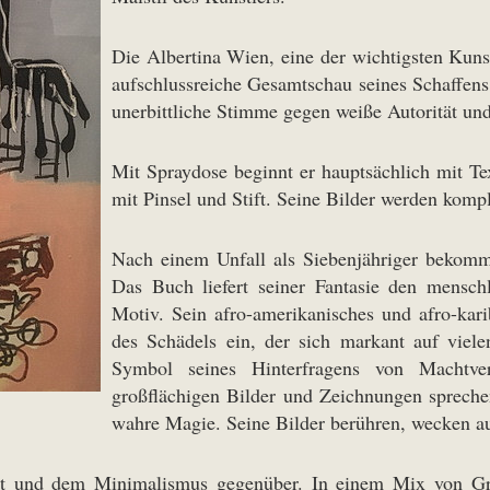
Die Albertina Wien, eine der wichtigsten Kuns
aufschlussreiche Gesamtschau seines Schaffens 
unerbittliche Stimme gegen weiße Autorität und
Mit Spraydose beginnt er hauptsächlich mit Tex
mit Pinsel und Stift. Seine Bilder werden kompl
Nach einem Unfall als Siebenjähriger bekom
Das Buch liefert seiner Fantasie den menschl
Motiv. Sein afro-amerikanisches und afro-kar
des Schädels ein, der sich markant auf viele
Symbol seines Hinterfragens von Machtve
großflächigen Bilder und Zeichnungen spreche
wahre Magie. Seine Bilder berühren, wecken auf
st und dem Minimalismus gegenüber. In einem Mix von Graff