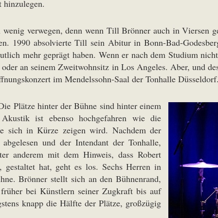
 hinzulegen.
in wenig verwegen, denn wenn Till Brönner auch in Viersen g
en. 1990 absolvierte Till sein Abitur in Bonn-Bad-Godesbe
 deutlich mehr geprägt haben. Wenn er nach dem Studium nicht 
 oder an seinem Zweitwohnsitz in Los Angeles. Aber, und desh
öffnungskonzert im Mendelssohn-Saal der Tonhalle Düsseldorf
 Die Plätze hinter der Bühne sind hinter einem
Akustik ist ebenso hochgefahren wie die
ie sich in Kürze zeigen wird. Nachdem der
 abgelesen und der Intendant der Tonhalle,
nter anderem mit dem Hinweis, dass Robert
 gestaltet hat, geht es los. Sechs Herren in
hne. Brönner stellt sich an den Bühnenrand,
rüher bei Künstlern seiner Zugkraft bis auf
igstens knapp die Hälfte der Plätze, großzügig