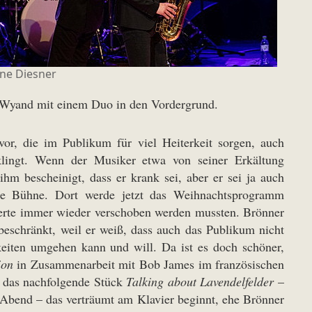
ne Diesner
k Wyand mit einem Duo in den Vordergrund.
or, die im Publikum für viel Heiterkeit sorgen, auch
klingt. Wenn der Musiker etwa von seiner Erkältung
ihm bescheinigt, dass er krank sei, aber er sei ja auch
die Bühne. Dort werde jetzt das Weihnachtsprogramm
erte immer wieder verschoben werden mussten. Brönner
n beschränkt, weil er weiß, dass auch das Publikum nicht
eiten umgehen kann und will. Da ist es doch schöner,
ion
in Zusammenarbeit mit Bob James im französischen
 das nachfolgende Stück
Talking about Lavendelfelder
–
 Abend – das verträumt am Klavier beginnt, ehe Brönner