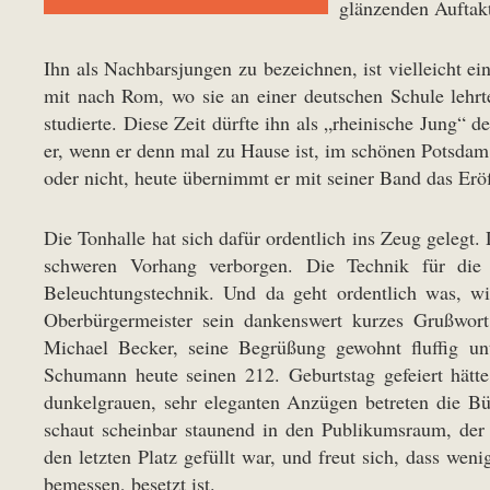
glänzenden Auftakt
Ihn als Nachbarsjungen zu bezeichnen, ist vielleicht e
mit nach Rom, wo sie an einer deutschen Schule lehrt
studierte. Diese Zeit dürfte ihn als „rheinische Jung“
er, wenn er denn mal zu Hause ist, im schönen Potsdam
oder nicht, heute übernimmt er mit seiner Band das Er
Die Tonhalle hat sich dafür ordentlich ins Zeug gelegt.
schweren Vorhang verborgen. Die Technik für die 
Beleuchtungstechnik. Und da geht ordentlich was, w
Oberbürgermeister sein dankenswert kurzes Grußwort
Michael Becker, seine Begrüßung gewohnt fluffig u
Schumann heute seinen 212. Geburtstag gefeiert hätte,
dunkelgrauen, sehr eleganten Anzügen betreten die Bü
schaut scheinbar staunend in den Publikumsraum, der f
den letzten Platz gefüllt war, und freut sich, dass wen
bemessen, besetzt ist.