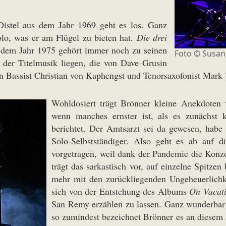
istel aus dem Jahr 1969 geht es los. Ganz
olo, was er am Flügel zu bieten hat.
Die drei
 dem Jahr 1975 gehört immer noch zu seinen
Foto ©
Susan
 der Titelmusik liegen, die von Dave Grusin
ten Bassist Christian von Kaphengst und Tenorsaxofonist Mar
Wohldosiert trägt Brönner kleine Anekdoten v
wenn manches ernster ist, als es zunächst 
berichtet. Der Amtsarzt sei da gewesen, habe 
Solo-Selbstständiger. Also geht es ab auf 
vorgetragen, weil dank der Pandemie die Konz
trägt das sarkastisch vor, auf einzelne Spitze
mehr mit den zurückliegenden Ungeheuerlichk
sich von der Entstehung des Albums
On Vacat
San Remy erzählen zu lassen. Ganz wunderbar
so zumindest bezeichnet Brönner es an diesem