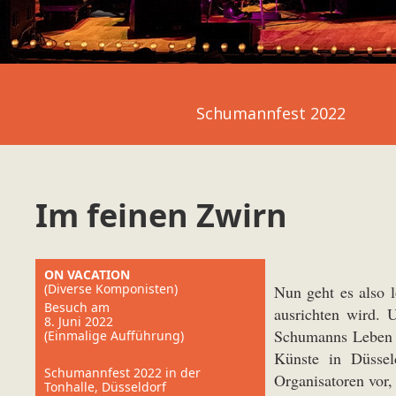
Schumannfest 2022
Im feinen Zwirn
ON VACATION
(Diverse Komponisten)
Nun geht es also l
Besuch am
ausrichten wird. 
8. Juni 2022
Schumanns Leben in
(Einmalige Aufführung)
Künste in Düssel
Schumannfest 2022 in der
Organisatoren vor,
Tonhalle, Düsseldorf