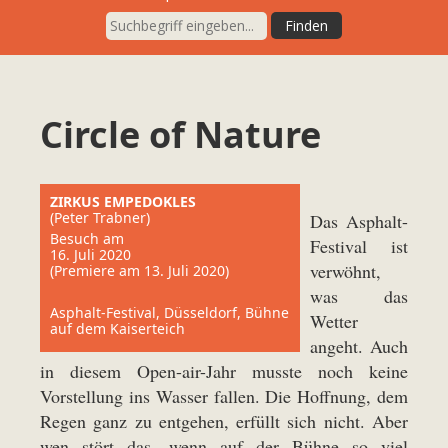
Circle of Nature
ZIRKUS EMPEDOKLES
(Peter Trabner)
Das Asphalt-
Besuch am
Festival ist
16. Juli 2020
verwöhnt,
(Premiere am 13. Juli 2020)
was das
Asphalt-Festival, Düsseldorf, Bühne
Wetter
auf dem Kaiserteich
angeht. Auch
in diesem Open-air-Jahr musste noch keine
Vorstellung ins Wasser fallen. Die Hoffnung, dem
Regen ganz zu entgehen, erfüllt sich nicht. Aber
wen stört das, wenn auf der Bühne so viel