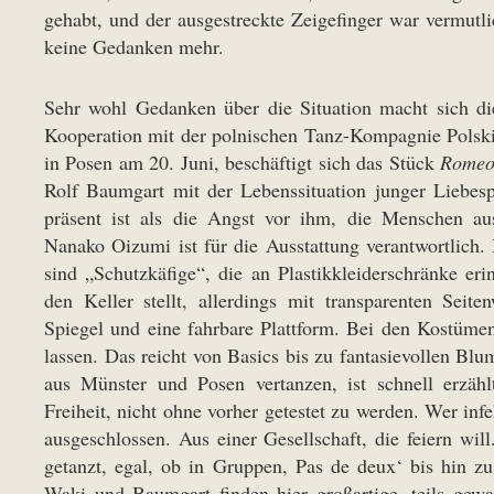
gehabt, und der ausgestreckte Zeigefinger war vermut
keine Gedanken mehr.
Sehr wohl Gedanken über die Situation macht sich d
Kooperation mit der polnischen Tanz-Kompagnie Polski 
in Posen am 20. Juni, beschäftigt sich das Stück
Romeo
Rolf Baumgart mit der Lebenssituation junger Liebespa
präsent ist als die Angst vor ihm, die Menschen au
Nanako Oizumi ist für die Ausstattung verantwortlich. 
sind „Schutzkäfige“, die an Plastikkleiderschränke er
den Keller stellt, allerdings mit transparenten Seit
Spiegel und eine fahrbare Plattform. Bei den Kostümen
lassen. Das reicht von Basics bis zu fantasievollen Blu
aus Münster und Posen vertanzen, ist schnell erzähl
Freiheit, nicht ohne vorher getestet zu werden. Wer infe
ausgeschlossen. Aus einer Gesellschaft, die feiern wi
getanzt, egal, ob in Gruppen, Pas de deux‘ bis hin zu
Waki und Baumgart finden hier großartige, teils gewal