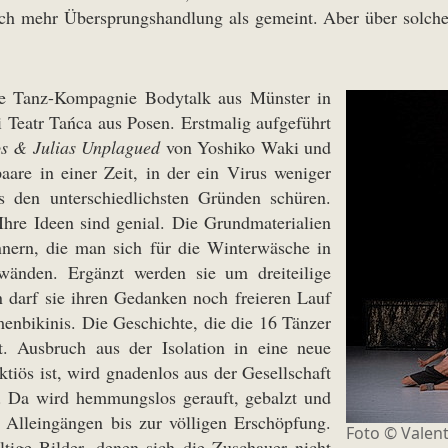
lich mehr Übersprungshandlung als gemeint. Aber über solche
ie Tanz-Kompagnie Bodytalk aus Münster in
Teatr Tańca aus Posen. Erstmalig aufgeführt
s & Julias Unplagued
von Yoshiko Waki und
are in einer Zeit, in der ein Virus weniger
s den unterschiedlichsten Gründen schüren.
Ihre Ideen sind genial. Die Grundmaterialien
innern, die man sich für die Winterwäsche in
enwänden. Ergänzt werden sie um dreiteilige
 darf sie ihren Gedanken noch freieren Lauf
menbikinis. Die Geschichte, die die 16 Tänzer
t. Ausbruch aus der Isolation in eine neue
ktiös ist, wird gnadenlos aus der Gesellschaft
ll. Da wird hemmungslos gerauft, gebalzt und
 Alleingängen bis zur völligen Erschöpfung.
Foto © Valen
tige Bilder, denen sich die Zuschauer nicht