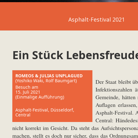
Asphalt-Festival 2021
Ein Stück Lebensfreud
ROMEOS & JULIAS UNPLAGUED
(Yoshiko Waki, Rolf Baumgart)
Der Staat bleibt ü
Besuch am
Infektionszahlen 
15. Juli 2021
Gemeinde, hätten 
(Einmalige Aufführung)
Auflagen erlassen
Asphalt-Festival, Düsseldorf,
Asphalt-Festival. 
Central
Central: Händedes
nicht korrekt im Gesicht. Da steht das Aufsichtsperson
machen, stellt es doch nur sicher, dass das Ordnungsam