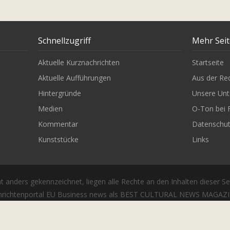
Schnellzugriff
Mehr Sei
Aktuelle Kurznachrichten
Startseite
Aktuelle Aufführungen
Aus der Re
Hintergründe
Unsere Unt
Medien
O-Ton bei 
Kommentar
Datenschu
Kunststücke
Links
t anders gekennzeichnet, liegen alle Rechte an den Inhalten dieser Se
richtenportal EU Business news als BEST CULTURAL NEWS MAGAZIN