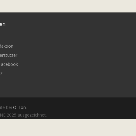
ten
daktion
erstützer
Facebook
tz
ite bei
O-Ton
.
E 2025 ausgezeichnet.