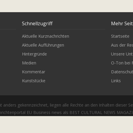
Schnellzugriff
Mehr Sei
Aktuelle Kurznachrichten
Startseite
Aktuelle Aufführungen
Aus der Re
Hintergründe
Unsere Unt
Medien
O-Ton bei 
Kommentar
Datenschu
Kunststücke
Links
t anders gekennzeichnet, liegen alle Rechte an den Inhalten dieser Se
richtenportal EU Business news als BEST CULTURAL NEWS MAGAZIN