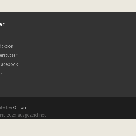
ten
daktion
erstützer
Facebook
tz
ite bei
O-Ton
.
E 2025 ausgezeichnet.