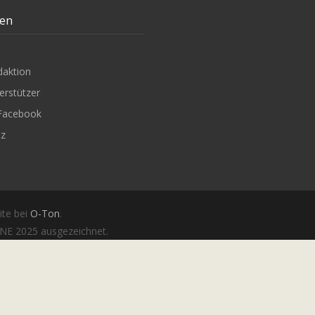
ten
daktion
erstützer
Facebook
tz
ite bei
O-Ton
.
E 2025 ausgezeichnet.