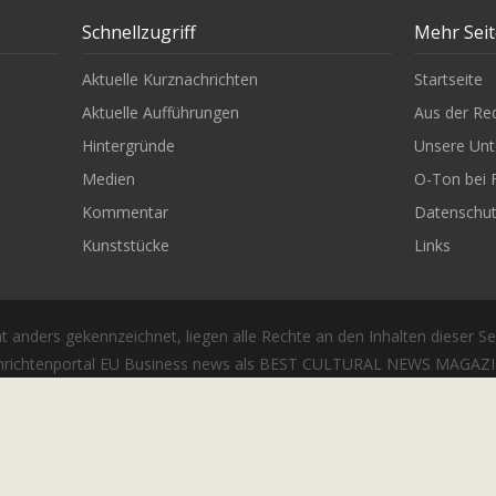
Schnellzugriff
Mehr Sei
Aktuelle Kurznachrichten
Startseite
Aktuelle Aufführungen
Aus der Re
Hintergründe
Unsere Unt
Medien
O-Ton bei 
Kommentar
Datenschu
Kunststücke
Links
t anders gekennzeichnet, liegen alle Rechte an den Inhalten dieser Se
richtenportal EU Business news als BEST CULTURAL NEWS MAGAZIN