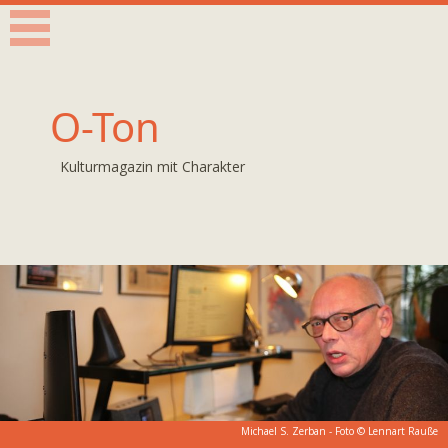
O-Ton
Kulturmagazin mit Charakter
Michael S. Zerban - Foto © Lennart Rauße