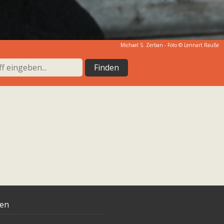
Michael S. Zerban - Foto © Lennart Rauße
ten