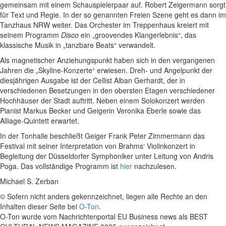
gemeinsam mit einem Schauspielerpaar auf. Robert Zeigermann sorgt
für Text und Regie. In der so genannten Freien Szene geht es dann im
Tanzhaus NRW weiter. Das Orchester im Treppenhaus kreiert mit
seinem Programm
Disco
ein „groovendes Klangerlebnis“, das
klassische Musik in „tanzbare Beats“ verwandelt.
Als magnetischer Anziehungspunkt haben sich in den vergangenen
Jahren die „Skyline-Konzerte“ erwiesen. Dreh- und Angelpunkt der
diesjährigen Ausgabe ist der Cellist Alban Gerhardt, der in
verschiedenen Besetzungen in den obersten Etagen verschiedener
Hochhäuser der Stadt auftritt. Neben einem Solokonzert werden
Pianist Markus Becker und Geigerin Veronika Eberle sowie das
Alliage-Quintett erwartet.
In der Tonhalle beschließt Geiger Frank Peter Zimmermann das
Festival mit seiner Interpretation von Brahms‘ Violinkonzert in
Begleitung der Düsseldorfer Symphoniker unter Leitung von Andris
Poga. Das vollständige Programm ist
hier
nachzulesen.
Michael S. Zerban
© Sofern nicht anders gekennzeichnet, liegen alle Rechte an den
Inhalten dieser Seite bei
O-Ton
.
O-Ton wurde vom Nachrichtenportal EU Business news als BEST