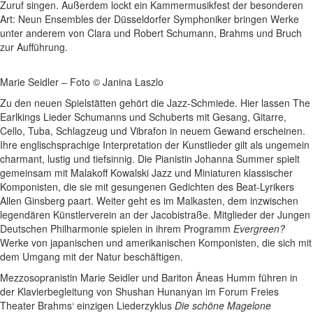
Zuruf singen. Außerdem lockt ein Kammermusikfest der besonderen
Art: Neun Ensembles der Düsseldorfer Symphoniker bringen Werke
unter anderem von Clara und Robert Schumann, Brahms und Bruch
zur Aufführung.
Marie Seidler – Foto © Janina Laszlo
Zu den neuen Spielstätten gehört die Jazz-Schmiede. Hier lassen The
Earlkings Lieder Schumanns und Schuberts mit Gesang, Gitarre,
Cello, Tuba, Schlagzeug und Vibrafon in neuem Gewand erscheinen.
Ihre englischsprachige Interpretation der Kunstlieder gilt als ungemein
charmant, lustig und tiefsinnig. Die Pianistin Johanna Summer spielt
gemeinsam mit Malakoff Kowalski Jazz und Miniaturen klassischer
Komponisten, die sie mit gesungenen Gedichten des Beat-Lyrikers
Allen Ginsberg paart. Weiter geht es im Malkasten, dem inzwischen
legendären Künstlerverein an der Jacobistraße. Mitglieder der Jungen
Deutschen Philharmonie spielen in ihrem Programm
Evergreen?
Werke von japanischen und amerikanischen Komponisten, die sich mit
dem Umgang mit der Natur beschäftigen.
Mezzosopranistin Marie Seidler und Bariton Äneas Humm führen in
der Klavierbegleitung von Shushan Hunanyan im Forum Freies
Theater Brahms‘ einzigen Liederzyklus
Die schöne Magelone