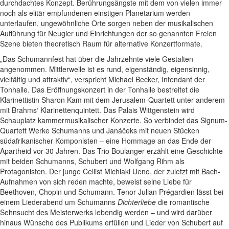
durchdachtes Konzept. Berührungsängste mit dem von vielen immer
noch als elitär empfundenen einstigen Planetarium werden
unterlaufen, ungewöhnliche Orte sorgen neben der musikalischen
Aufführung für Neugier und Einrichtungen der so genannten Freien
Szene bieten theoretisch Raum für alternative Konzertformate.
„Das Schumannfest hat über die Jahrzehnte viele Gestalten
angenommen. Mittlerweile ist es rund, eigenständig, eigensinnig,
vielfältig und attraktiv“, verspricht Michael Becker, Intendant der
Tonhalle. Das Eröffnungskonzert in der Tonhalle bestreitet die
Klarinettistin Sharon Kam mit dem Jerusalem-Quartett unter anderem
mit Brahms‘ Klarinettenquintett. Das Palais Wittgenstein wird
Schauplatz kammermusikalischer Konzerte. So verbindet das Signum-
Quartett Werke Schumanns und Janáčeks mit neuen Stücken
südafrikanischer Komponisten – eine Hommage an das Ende der
Apartheid vor 30 Jahren. Das Trio Boulanger erzählt eine Geschichte
mit beiden Schumanns, Schubert und Wolfgang Rihm als
Protagonisten. Der junge Cellist Michiaki Ueno, der zuletzt mit Bach-
Aufnahmen von sich reden machte, beweist seine Liebe für
Beethoven, Chopin und Schumann. Tenor Julian Prégardien lässt bei
einem Liederabend um Schumanns
Dichterliebe
die romantische
Sehnsucht des Meisterwerks lebendig werden – und wird darüber
hinaus Wünsche des Publikums erfüllen und Lieder von Schubert auf