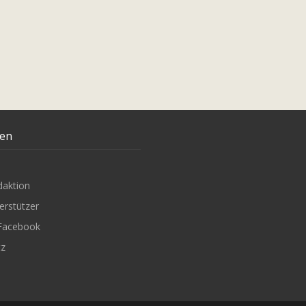
ten
daktion
erstützer
Facebook
tz