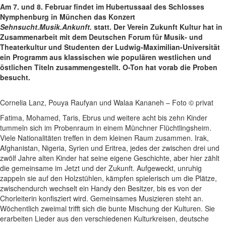
Am 7. und 8. Februar findet im Hubertussaal des Schlosses
Nymphenburg in München das Konzert
Sehnsucht.Musik.Ankunft.
statt. Der Verein Zukunft Kultur hat in
Zusammenarbeit mit dem Deutschen Forum für Musik- und
Theaterkultur und Studenten der Ludwig-Maximilian-Universität
ein Programm aus klassischen wie populären westlichen und
östlichen Titeln zusammengestellt. O-Ton hat vorab die Proben
besucht.
Cornelia Lanz, Pouya Raufyan und Walaa Kananeh – Foto © privat
Fatima, Mohamed, Taris, Ebrus und weitere acht bis zehn Kinder
tummeln sich im Probenraum in einem Münchner Flüchtlingsheim.
Viele Nationalitäten treffen in dem kleinen Raum zusammen. Irak,
Afghanistan, Nigeria, Syrien und Eritrea, jedes der zwischen drei und
zwölf Jahre alten Kinder hat seine eigene Geschichte, aber hier zählt
die gemeinsame im Jetzt und der Zukunft. Aufgeweckt, unruhig
zappeln sie auf den Holzstühlen, kämpfen spielerisch um die Plätze,
zwischendurch wechselt ein Handy den Besitzer, bis es von der
Chorleiterin konfisziert wird. Gemeinsames Musizieren steht an.
Wöchentlich zweimal trifft sich die bunte Mischung der Kulturen. Sie
erarbeiten Lieder aus den verschiedenen Kulturkreisen, deutsche