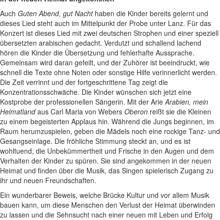
Auch
Guten Abend, gut Nacht
haben die Kinder bereits gelernt und
dieses Lied steht auch im Mittelpunkt der Probe unter Lanz. Für das
Konzert ist dieses Lied mit zwei deutschen Strophen und einer speziell
übersetzten arabischen gedacht. Verdutzt und schallend lachend
hören die Kinder die Übersetzung und fehlerhafte Aussprache.
Gemeinsam wird daran gefeilt, und der Zuhörer ist beeindruckt, wie
schnell die Texte ohne Noten oder sonstige Hilfe verinnerlicht werden.
Die Zeit verrinnt und der fortgeschrittene Tag zeigt die
Konzentrationsschwäche. Die Kinder wünschen sich jetzt eine
Kostprobe der professionellen Sängerin. Mit der Arie
Arabien, mein
Heimatland
aus Carl Maria von Webers
Oberon
reißt sie die Kleinen
zu einem begeisterten Applaus hin. Während die Jungs beginnen, im
Raum herumzuspielen, geben die Mädels noch eine rockige Tanz- und
Gesangseinlage. Die fröhliche Stimmung steckt an, und es ist
wohltuend, die Unbekümmertheit und Frische in den Augen und dem
Verhalten der Kinder zu spüren. Sie sind angekommen in der neuen
Heimat und finden über die Musik, das Singen spielerisch Zugang zu
ihr und neuen Freundschaften.
Ein wunderbarer Beweis, welche Brücke Kultur und vor allem Musik
bauen kann, um diese Menschen den Verlust der Heimat überwinden
zu lassen und die Sehnsucht nach einer neuen mit Leben und Erfolg