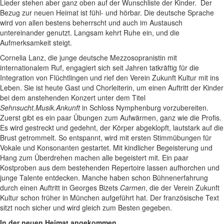
Lieder stehen aber ganz oben auf der Wunschliste der Kinder. Der
Bezug zur neuen Heimat ist fühl- und hörbar. Die deutsche Sprache
wird von allen bestens beherrscht und auch im Austausch
untereinander genutzt. Langsam kehrt Ruhe ein, und die
Aufmerksamkeit steigt.
Cornelia Lanz, die junge deutsche Mezzosopranistin mit
internationalem Ruf, engagiert sich seit Jahren tatkräftig für die
Integration von Flüchtlingen und rief den Verein Zukunft Kultur mit ins
Leben. Sie ist heute Gast und Chorleiterin, um einen Auftritt der Kinder
bei dem anstehenden Konzert unter dem Titel
Sehnsucht.Musik.Ankunft
in Schloss Nymphenburg vorzubereiten.
Zuerst gibt es ein paar Übungen zum Aufwärmen, ganz wie die Profis.
Es wird gestreckt und gedehnt, der Körper abgeklopft, lautstark auf die
Brust getrommelt. So entspannt, wird mit ersten Stimmübungen für
Vokale und Konsonanten gestartet. Mit kindlicher Begeisterung und
Hang zum Überdrehen machen alle begeistert mit. Ein paar
Kostproben aus dem bestehenden Repertoire lassen aufhorchen und
junge Talente entdecken. Manche haben schon Bühnenerfahrung
durch einen Auftritt in Georges Bizets
Carmen
, die der Verein Zukunft
Kultur schon früher in München aufgeführt hat. Der französische Text
sitzt noch sicher und wird gleich zum Besten gegeben.
In der neuen Heimat angekommen