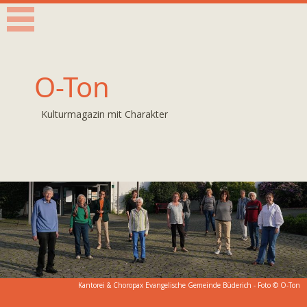
O-Ton
Kulturmagazin mit Charakter
Kantorei & Choropax Evangelische Gemeinde Büderich - Foto © O-Ton