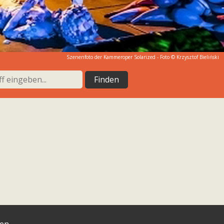
Szenenfoto der Kammeroper Solarized - Foto © Krzysztof Bieliński