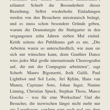
erläutert Scherb die Besonderheit dieser
Beziehung. Selbst wiederholte Einladungen
werden von den Besuchern misstrauisch beäugt,
und es muss schon besondere Gründe geben,
warum die Dramaturgin die Stuttgarter in den
vergangenen zehn Jahren sieben Mal einlud.
Kritik seitens des Publikums gab es nie. „Die
Arbeiten waren so unterschiedlich, wie man sie
sich nur wünschen kann, denn Gauthier Dance
wies jedes Mal große internationale Choreografen
auf, die mit der Compagnie arbeiteten“, sagt
Scherb. Mauro Bigonzetti, Itzik Galili, Paul
Lightfoot und Sol León, Jirí Kylián, Hans van
Manen, Cayetano Soto, Johan Inger, Nanine
Linning, Christian Spuck, Stephan Thoss, Marco
Goecke – was für eine Werkschau! Und die
Besucher, die inzwischen längst nicht mehr nur
aus Leverkusen, sondern gern auch mal aus dem