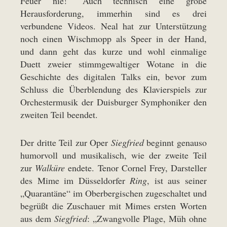
Feuer nie!“ Auch technisch eine große
Herausforderung, immerhin sind es drei
verbundene Videos. Neal hat zur Unterstützung
noch einen Wischmopp als Speer in der Hand,
und dann geht das kurze und wohl einmalige
Duett zweier stimmgewaltiger Wotane in die
Geschichte des digitalen Talks ein, bevor zum
Schluss die Überblendung des Klavierspiels zur
Orchestermusik der Duisburger Symphoniker den
zweiten Teil beendet.
Der dritte Teil zur Oper
Siegfried
beginnt genauso
humorvoll und musikalisch, wie der zweite Teil
zur
Walküre
endete. Tenor Cornel Frey, Darsteller
des Mime im Düsseldorfer
Ring
, ist aus seiner
„Quarantäne“ im Oberbergischen zugeschaltet und
begrüßt die Zuschauer mit Mimes ersten Worten
aus dem
Siegfried
: „Zwangvolle Plage, Müh ohne