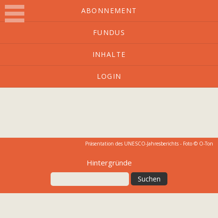
ABONNEMENT
FUNDUS
O-Ton
INHALTE
LOGIN
Kulturmagazin mit Charakter
Präsentation des UNESCO-Jahresberichts - Foto © O-Ton
Hintergründe