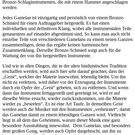
Bronze-Schlaginstrumenten, die mit einem Hammer angeschlagen
werden
Jedes Gamelan ist einzigartig und persönlich von einem Bronze-
Schmied für einen Auftraggeber hergestellt. Es hat einen
individuellen und definitiven Klang, wobei alle instrumentalen Teile
genauestens auf einander abgestimmt sind. So kann man auch nicht
einzelne Teile von verschiedenen Gamelans zu einem neuen Ganzen
zusammenfügen, denn das ergäbe keinen harmonischen
Zusammenklang. Derselbe Bronze-Schmied sorgt auch für die
Wartung der von ihn hergestellten Instrumente.
Und wie in allen Dingen, die in der alten hinduistischen Tradition
erschaffen werden, wird auch hier sehr darauf geachtet, dass der
„Geist“, welcher der Materie innewohnt, lebendig bleibt. Um ihn
nicht zu verletzen, wird daher vor der Erzeugung der Instrumente
durch ein Opfer der „Geist“ gebeten, sich zu entfernen. Und wenn
dann das Instrument fertiggestellt und gereinigt ist, wird er auf
dieselbe Weise ersucht, wieder zurückzukommen, um die Materie
wieder zu „beseelen“. Es ist eine Art Taufe. In demselben Geist
werden auch die Musiker mit den Instrumenten „verheiratet“, damit
das Gamelan damit zu einem lebendigen Ganzen wird. Vielleicht
liegt in all dem das Geheimnis, warum dieser Musik eine ganz
besondere Ausstrahlung innewohnt. Dem Gamelan, und besonders
dem großen Gong, werden auch Opfer dargebracht, um ihn zu