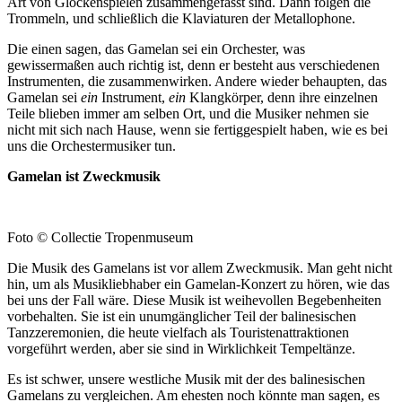
Art von Glockenspielen zusammengefasst sind. Dann folgen die
Trommeln, und schließlich die Klaviaturen der Metallophone.
Die einen sagen, das Gamelan sei ein Orchester, was
gewissermaßen auch richtig ist, denn er besteht aus verschiedenen
Instrumenten, die zusammenwirken. Andere wieder behaupten, das
Gamelan sei
ein
Instrument,
ein
Klangkörper, denn ihre einzelnen
Teile blieben immer am selben Ort, und die Musiker nehmen sie
nicht mit sich nach Hause, wenn sie fertiggespielt haben, wie es bei
uns die Orchestermusiker tun.
Gamelan ist Zweckmusik
Foto © Collectie Tropenmuseum
Die Musik des Gamelans ist vor allem Zweckmusik. Man geht nicht
hin, um als Musikliebhaber ein Gamelan-Konzert zu hören, wie das
bei uns der Fall wäre. Diese Musik ist weihevollen Begebenheiten
vorbehalten. Sie ist ein unumgänglicher Teil der balinesischen
Tanzzeremonien, die heute vielfach als Touristenattraktionen
vorgeführt werden, aber sie sind in Wirklichkeit Tempeltänze.
Es ist schwer, unsere westliche Musik mit der des balinesischen
Gamelans zu vergleichen. Am ehesten noch könnte man sagen, es