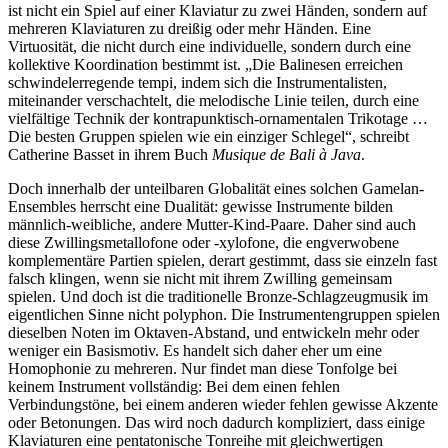
ist nicht ein Spiel auf einer Klaviatur zu zwei Händen, sondern auf
mehreren Klaviaturen zu dreißig oder mehr Händen. Eine
Virtuosität, die nicht durch eine individuelle, sondern durch eine
kollektive Koordination bestimmt ist. „Die Balinesen erreichen
schwindelerregende tempi, indem sich die Instrumentalisten,
miteinander verschachtelt, die melodische Linie teilen, durch eine
vielfältige Technik der kontrapunktisch-ornamentalen Trikotage …
Die besten Gruppen spielen wie ein einziger Schlegel“, schreibt
Catherine Basset in ihrem Buch
Musique de Bali à Java
.
Doch innerhalb der unteilbaren Globalität eines solchen Gamelan-
Ensembles herrscht eine Dualität: gewisse Instrumente bilden
männlich-weibliche, andere Mutter-Kind-Paare. Daher sind auch
diese Zwillingsmetallofone oder -xylofone, die engverwobene
komplementäre Partien spielen, derart gestimmt, dass sie einzeln fast
falsch klingen, wenn sie nicht mit ihrem Zwilling gemeinsam
spielen. Und doch ist die traditionelle Bronze-Schlagzeugmusik im
eigentlichen Sinne nicht polyphon. Die Instrumentengruppen spielen
dieselben Noten im Oktaven-Abstand, und entwickeln mehr oder
weniger ein Basismotiv. Es handelt sich daher eher um eine
Homophonie zu mehreren. Nur findet man diese Tonfolge bei
keinem Instrument vollständig: Bei dem einen fehlen
Verbindungstöne, bei einem anderen wieder fehlen gewisse Akzente
oder Betonungen. Das wird noch dadurch kompliziert, dass einige
Klaviaturen eine pentatonische Tonreihe mit gleichwertigen