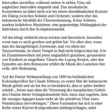
Intervallen darstellen, während andere in sieben Töne mit
ungleichen Intervallen eingeteilt sind. Das musikalische
Konzertieren ist daher nicht wie bei einem abendländischen Konzert
ein Dialog zwischen Solisten und Orchester, sondern eher das
indonesische Idealbild der Übereinstimmung. Keine Solisten,
sondern kollektives Musizieren, eine gegenseitige Abhängigkeit der
Individuen durch ihre Komplementarität.
All das klingt vielleicht etwas trocken und theoretisch, besonders
wenn man es nicht gesehen und gehört hat. Vor allen aber, wenn
man der dazugehörigen Zeremonie, und vor allem der
Tanzzeremonie, in einem Tempel in Bali nicht beigewohnt hat. Erst
im Zusammenwirken mit jenen unglaublich graziösen, genauestens
von Kindheit an eingeübten Tänzen des
Legong Kraton,
oder den
Episoden aus dem
Ramayana
erfährt die Musik des Gamelans ihre
volle, tiefe Bedeutung.
Auf der Pariser Weltausstellung von 1889 im holländischen
Kolonialpavillon hat Claude Debussy zu ersten Mal die balinesische
Musik gehört und sie hat ihn so beeindruckt, dass er später darüber
schrieb: „Wenn man ohne die Verzerrung des europäischen Gehörs
den Charme dieser Schlaginstrumente hört, muss man zugeben, dass
die unsrigen dagegen kaum mehr als die primitiven Töne eines
Wanderzirkus hervorbringen.“ Diese Faszination hat sich in einer
Reihe seiner Klavier-Kompositionen niedergeschlagen, unter