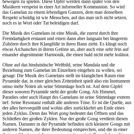
bewegen zu spielen. Diese Opfer werden dann später von den
Musikern verspeist in einer Art informeller Kommunion. So wird
das Gamelan zu einem lebendigen Ganzen, dem man denselben
Respekt schuldig ist wie Menschen, auf das man sich nicht setzen,
noch es in Wort oder Tat beleidigen darf.
Die Musik des Gamelans ist eine Musik, die zuerst durch ihre
Fremdartigkeit erstaunt und einen dann aber langsam bei längerem
Zuhören durch ihre Klangfülle in ihren Bann zieht. Es klingt noch
etwas Archaisches in ihrem Getöne an, aber auch eine sehr fein auf
einander abgestimmte Harmonik, die einen bald nicht mehr loslässt.
Ohne auf das hinduistische Weltbild, seine Mandala und die
Beziehung zum Gamelan im Einzelnen eingehen zu wollen, sei
gesagt: Die Musik des Gamelans stellt im klanglichen Raum eine
Pyramide dar, in einer gleichen Zeiteinheit spielt also ein Instrument
umso mehr Noten als seine Stimmlage hoch ist. Auf dem Gipfel
dieser sonoren Pyramide steht der große Gong. Als Himmel,
Paradies oder auch Haupt des Gamelans ist seine Stimmlage extrem
tief. Seine Resonanz enthält alle anderen Töne. Er ist die Quelle, aus
der alles hervorquillt und wohin alles zurückkehrt am Ende eines
jeden Zyklus. Denn das Wort
gong
bedeutet das Öffnen und das
Schließen der großen Zyklen. Nur der große Gong verdient diesen
Namen. Darunter in der Pyramide befinden sich kleinere Gongs mit
anderen Namen, die ihrer Bedeutung entsprechen, und die in einer