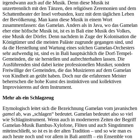
irgendwann auch auf die Musik. Denn diese Musik ist
unzertrennlich mit den Tänzen, den religiösen Zeremonien und dem
Schattentheater der Insel verbunden, kurz mit dem täglichen Leben
der Bevölkerung. Man kann diese Musik in einem Wort
zusammenfassen: das Gamelan. Anders als in Java, wo das Gamelan
eher eine höfische Musik ist, ist es in Bali eine Musik des Volkes,
eine Musik der Dörfer. Denn nachdem in Zuge der Kolonisation die
Königtümer und die meisten Paläste zugrunde gegangen sind, und
da die Herstellung und Wartung eines solchen Gamelan-Orchesters
sehr aufwendig ist, sind es in Bali hauptsächlich die Dorf-Tempel-
Gemeinden, die sie herstellen und aufrechterhalten lassen. Die
Ausführenden sind dabei keine professionellen Musiker, sondern
Freiwillige der Gemeinden, die das Musizieren auf dem Gamelan
von Kindheit an geübt haben. Doch nur die erfahrenen Meister
beherrschen die hohe Kunst des instinktiven und kollektiven
Improvisierens auf dem Instrument.
Mehr als ein Schlagzeug
Etymologisch leitet sich die Bezeichnung Gamelan vom javanischen
gamel
ab, was „schlagen“ bedeutet. Gamelan bedeutet also so viel
wie Schlaginstrument. Wenn auch in moderneren Zeiten der Begriff
Gamelan-Musik Bambus-Xylofone, Flöten und auch Singstimmen
miteinschließt, so ist es in der alten Tradition – und so wie man es
auch heute noch und vor allem in Bali antrifft – ein Ensemble von