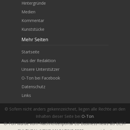
Hintergründe
Medien
Kommentar
Kunststücke
Mehr Seiten
Startseite
Aus der Redaktion
Unsere Unterstützer
O-Ton bei Facebook
Datenschutz
Links
© Sofern nicht anders gekennzeichnet, liegen alle Rechte an den
Inhalten dieser Seite bei
O-Ton
.
O-Ton wurde vom Nachrichtenportal EU Business news als BEST