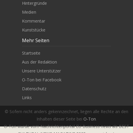
Hintergründe
Medien
Kommentar
Kunststücke
Mehr Seiten
Startseite
Aus der Redaktion
Unsere Unterstützer
O-Ton bei Facebook
Datenschutz
Links
© Sofern nicht anders gekennzeichnet, liegen alle Rechte an den
Inhalten dieser Seite bei
O-Ton
.
O-Ton wurde vom Nachrichtenportal EU Business news als BEST