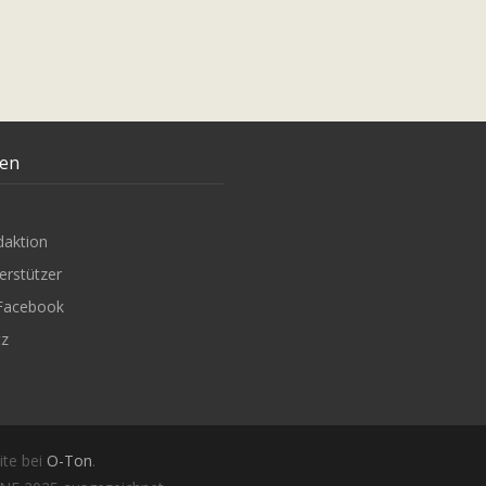
ten
daktion
erstützer
Facebook
tz
ite bei
O-Ton
.