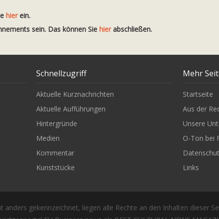
te
hier
ein.
onnements sein. Das können Sie
hier
abschließen.
Schnellzugriff
Mehr Sei
Aktuelle Kurznachrichten
Startseite
Aktuelle Aufführungen
Aus der Re
Hintergründe
Unsere Unt
Medien
O-Ton bei 
Kommentar
Datenschu
Kunststücke
Links
t anders gekennzeichnet, liegen alle Rechte an den Inhalten dieser Se